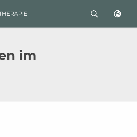
THERAPIE
en im