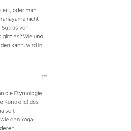
iert, oder man
Pranayama nicht
n Sutras von
s gibt es? Wie und
den kann, wird in
an die Etymologie
e Kontrolle) des
a seit
 wie den Yoga-
nderen.