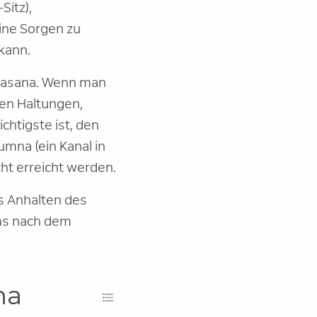
Sitz),
ine Sorgen zu
kann.
jrasana. Wenn man
ten Haltungen,
chtigste ist, den
umna (ein Kanal in
cht erreicht werden.
as Anhalten des
ms nach dem
ma