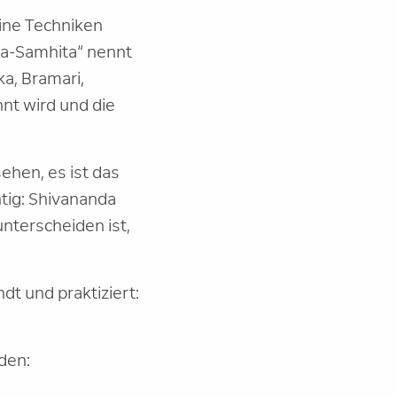
eine Techniken
da-Samhita“ nennt
ka, Bramari,
nt wird und die
ehen, es ist das
tig: Shivananda
nterscheiden ist,
t und praktiziert:
den: