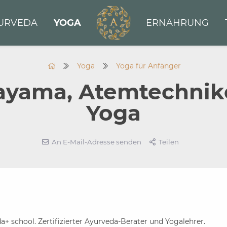
URVEDA
YOGA
ERNÄHRUNG
Yoga
Yoga für Anfänger
ayama, Atemtechnik
Yoga
An E-Mail-Adresse senden
Teilen
+ school. Zertifizierter Ayurveda-Berater und Yogalehrer.