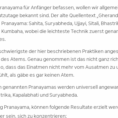
Pranayama für Anfänger befassen, wollen wir allgem
utzutage bekannt sind. Der alte Quellentext „Gheran
Pranayama: Sahita, Suryabheda, Ujjayi, Sitali, Bhastri
 Kumbaha, wobei die leichteste Technik zuerst genan
es.
 schwierigste der hier beschriebenen Praktiken anges
des Atems. Genau genommen ist das nicht ganz rich
so, dass das Einatmen nicht mehr vom Ausatmen zu u
ühlt, als gäbe es gar keinen Atem.
n genannten Pranayamas werden universell angewand
astrika, Kapalabhati und Suryabheda.
 Pranayama, können folgende Resultate erzielt wer
er sein, sich zu konzentrieren;