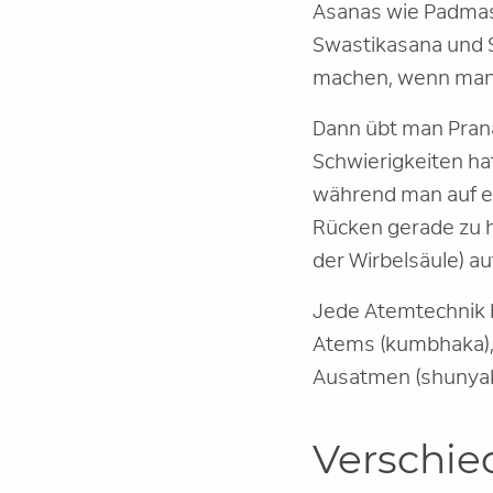
Asanas wie Padmasa
Swastikasana und S
machen, wenn man 
Dann übt man Pran
Schwierigkeiten ha
während man auf ei
Rücken gerade zu h
der Wirbelsäule) au
Jede Atemtechnik b
Atems (kumbhaka),
Ausatmen (shunyak
Verschie