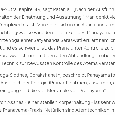
-Sutra, Kapitel 49, sagt Patanjali: „Nach der Ausfüh
lten der Einatmung und Ausatmung.“ Man denkt viel
mpliziertes ist: Man setzt sich in ein Asana und atme
rachtungsweise wird den Techniken des Pranayama ab
mte Yogalehrer Satyananda Saraswati erklärt nämlich
st und es schwierig ist, das Prana unter Kontrolle zu b
Saraswati stimmt mit den alten Abhandlungen überein
 Technik zur bewussten Kontrolle des Atems verstan
 Yoga-Siddhas, Gorakshanath, beschreibt Panayama 
 Ausgleich der Energie (Prana). Einatmen, ausatmen,
einigung sind die vier Merkmale von Pranayama".
n Asanas - einer stabilen Körperhaltung - ist sehr wi
ie Pranayama-Praxis. Natürlich sind Atemtechniken in