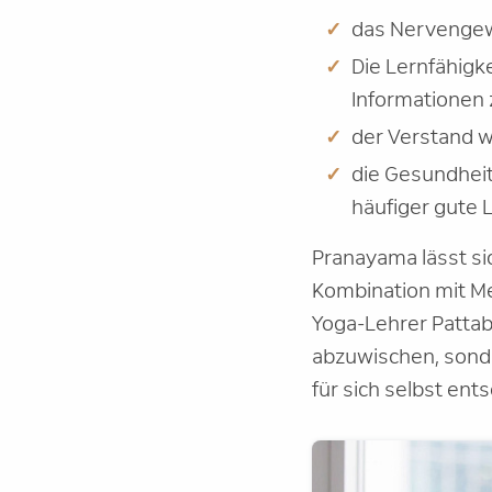
das Nervengew
Die Lernfähigk
Informationen
der Verstand wi
die Gesundheit
häufiger gute 
Pranayama lässt si
Kombination mit Me
Yoga-Lehrer Patta
abzuwischen, sonde
für sich selbst ent